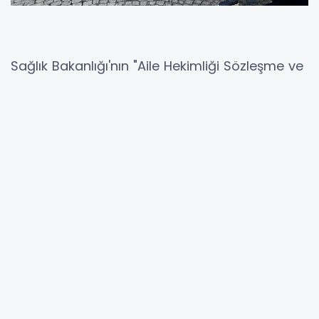
Sağlık Bakanlığı'nın "Aile Hekimliği Sözleşme ve
Ödeme Yönetmeliği" gerekçe
göstererek, çalışan hekim, ebe ve hemşirelerin
maaşlarından kesintiye gitmesi, sağlık emek
ve meslek örgütleri tarafından protesto edildi.
Aile hekimlerinin 'eziyet yönetmeliği' olarak
nitelendirdiği ve maaş kesintilerine yol açan
yönetmelik protesto edildi. İstanbul İl Sağlık
Müdürlüğü önünde bir araya gelen aile
hekimleri, Sağlık Bakanlığı’na yönetmeliğin geri
çekmesi ve haksız uygulamalara son vermesi
çağrısı yaptı.