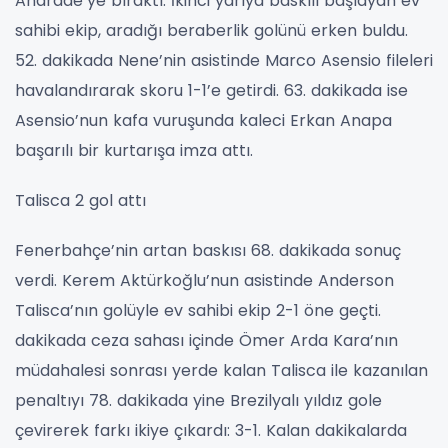
Andrade’ye bıraktı. İkinci yarıya baskılı başlayan ev
sahibi ekip, aradığı beraberlik golünü erken buldu.
52. dakikada Nene’nin asistinde Marco Asensio fileleri
havalandırarak skoru 1-1’e getirdi. 63. dakikada ise
Asensio’nun kafa vuruşunda kaleci Erkan Anapa
başarılı bir kurtarışa imza attı.
Talisca 2 gol attı
Fenerbahçe’nin artan baskısı 68. dakikada sonuç
verdi. Kerem Aktürkoğlu’nun asistinde Anderson
Talisca’nın golüyle ev sahibi ekip 2-1 öne geçti.
dakikada ceza sahası içinde Ömer Arda Kara’nın
müdahalesi sonrası yerde kalan Talisca ile kazanılan
penaltıyı 78. dakikada yine Brezilyalı yıldız gole
çevirerek farkı ikiye çıkardı: 3-1. Kalan dakikalarda