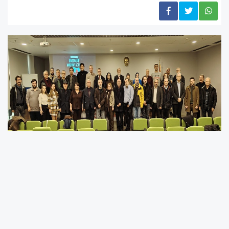
6 Şubat 2023’te Kahramanmaraş merkezli
yaşadığımız depremlerin 3. yılında DİSK, KESK,
TMMOB ve TTB ortak basın açıklaması
düzenledi. Açıklamayı TMMOB Bursa İl
Koordinasyon Kurulu Sekreteri Murat Korkut