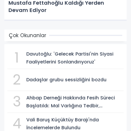
Mustafa Fettahoğlu Kaldığı Yerden
Devam Ediyor
Çok Okunanlar
1
Davutoğlu: 'Gelecek Partisi'nin Siyasi
Faaliyetlerini Sonlandırıyoruz'
2
Dadaşlar grubu sessizliğini bozdu
3
Ahbap Derneği Hakkında Fesih Süreci
Başlatıldı: Mal Varlığına Tedbir,
Yönetime Kayyum
4
Vali Baruş Küçüktüy Barajı'nda
İncelemelerde Bulundu