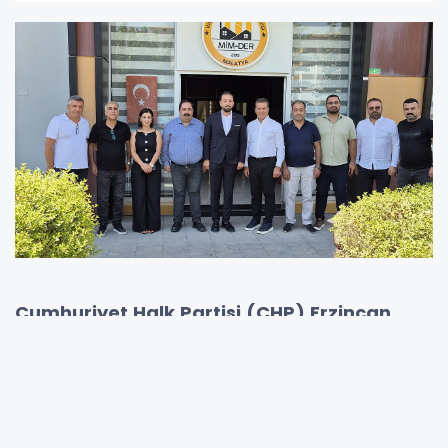
Cumhuriyet Halk Partisi (CHP) Erzincan
Milletvekili Mustafa Sarıgül, Malatya İnşaat
Müteahhitleri Derneği’ni (MİMDER) ziyaret
ederek hem inşaat sektörünün hem de
kayısı üreticilerinin yaşadığı sorunlara