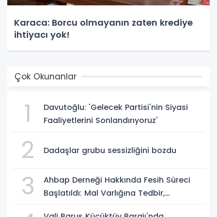
Karaca: Borcu olmayanın zaten krediye
ihtiyacı yok!
Çok Okunanlar
1
Davutoğlu: 'Gelecek Partisi'nin Siyasi
Faaliyetlerini Sonlandırıyoruz'
2
Dadaşlar grubu sessizliğini bozdu
3
Ahbap Derneği Hakkında Fesih Süreci
Başlatıldı: Mal Varlığına Tedbir,
Yönetime Kayyum
Vali Baruş Küçüktüy Barajı'nda