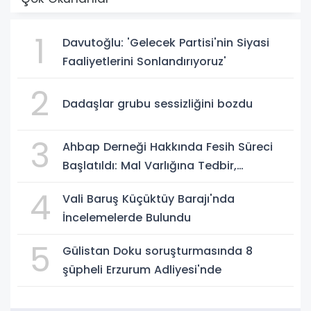
1
Davutoğlu: 'Gelecek Partisi'nin Siyasi
Faaliyetlerini Sonlandırıyoruz'
2
Dadaşlar grubu sessizliğini bozdu
3
Ahbap Derneği Hakkında Fesih Süreci
Başlatıldı: Mal Varlığına Tedbir,
Yönetime Kayyum
4
Vali Baruş Küçüktüy Barajı'nda
İncelemelerde Bulundu
5
Gülistan Doku soruşturmasında 8
şüpheli Erzurum Adliyesi'nde