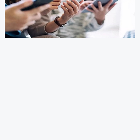
BTK'DAN ABONELİKLERDE YENİ DÖNEM: KİMLİK
DOĞRULAMA ZORUNLU OLUYOR
Bilgi Teknolojileri ve İletişim Kurumu'nun (BTK),
telefon ve internet aboneliklerinde kimlik
doğrulama süreçlerini yeniden düzenleyen
yeni uygulaması 25 Haziran 2026 tarihinde
yürürlüğe girecek.
Resmi Gazete'de yayımlanan düzenlemeyle