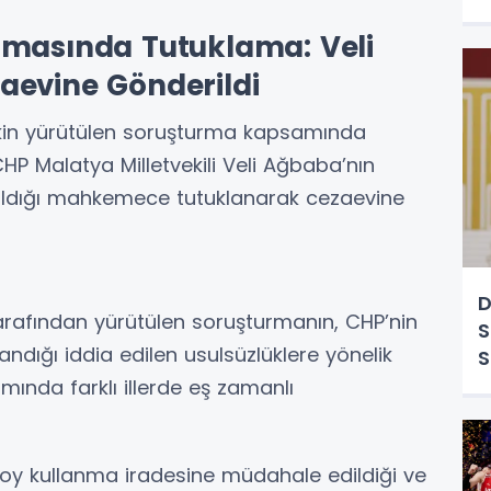
rmasında Tutuklama: Veli
aevine Gönderildi
işkin yürütülen soruşturma kapsamında
HP Malatya Milletvekili Veli Ağbaba’nın
ıldığı mahkemece tutuklanarak cezaevine
D
arafından yürütülen soruşturmanın, CHP’nin
S
ndığı iddia edilen usulsüzlüklere yönelik
S
mında farklı illerde eş zamanlı
n oy kullanma iradesine müdahale edildiği ve