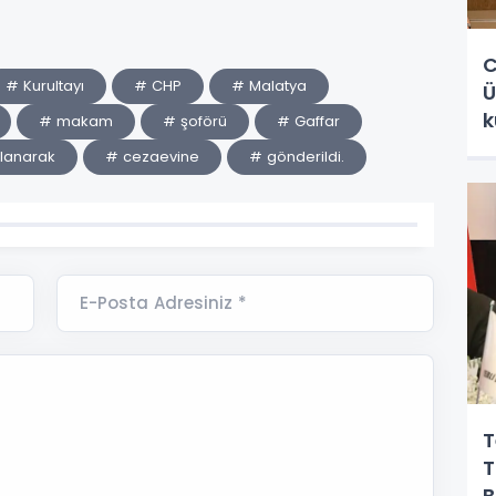
C
# Kurultayı
# CHP
# Malatya
Ü
k
# makam
# şoförü
# Gaffar
klanarak
# cezaevine
# gönderildi.
E-Posta Adresiniz *
T
T
B