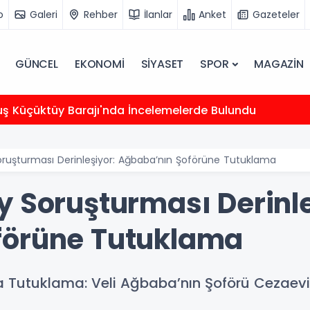
o
Galeri
Rehber
İlanlar
Anket
Gazeteler
GÜNCEL
EKONOMİ
SİYASET
SPOR
MAGAZİN
uş Küçüktüy Barajı'nda İncelemelerde Bulundu
oruşturması Derinleşiyor: Ağbaba’nın Şoförüne Tutuklama
y Soruşturması Derinle
förüne Tutuklama
 Tutuklama: Veli Ağbaba’nın Şoförü Cezaevi