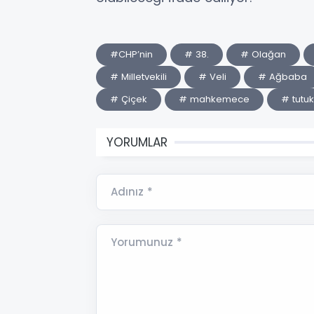
#CHP’nin
# 38.
# Olağan
# Milletvekili
# Veli
# Ağbaba
# Çiçek
# mahkemece
# tutu
YORUMLAR
Adınız *
Yorumunuz *