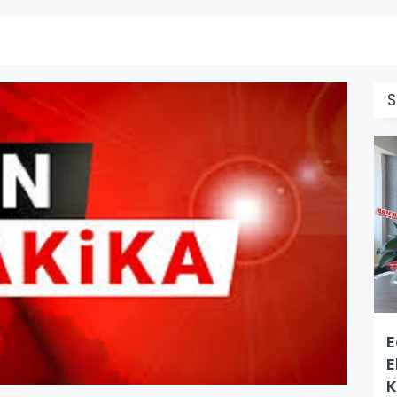
S
E
E
K