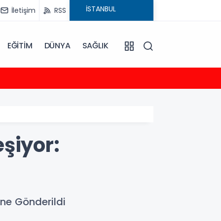
İletişim
RSS
EĞİTİM
DÜNYA
SAĞLIK
23:35
2026-
şiyor:
ne Gönderildi