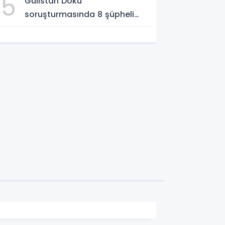
5
Gülistan Doku
soruşturmasında 8 şüpheli
Erzurum Adliyesi'nde