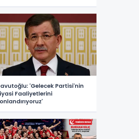
avutoğlu: 'Gelecek Partisi'nin
iyasi Faaliyetlerini
onlandırıyoruz'