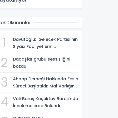
ok Okunanlar
1
Davutoğlu: 'Gelecek Partisi'nin
Siyasi Faaliyetlerini
Sonlandırıyoruz'
2
Dadaşlar grubu sessizliğini
bozdu
3
Ahbap Derneği Hakkında Fesih
Süreci Başlatıldı: Mal Varlığına
Tedbir, Yönetime Kayyum
4
Vali Baruş Küçüktüy Barajı'nda
İncelemelerde Bulundu