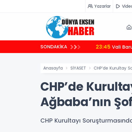
Yazarlar
Vide
23:45
SONDAKİKA
Vali Bar
Anasayfa
SİYASET
CHP’de Kurultay S
CHP’de Kurulta
Ağbaba’nın Şo
CHP Kurultayı Soruşturmasında