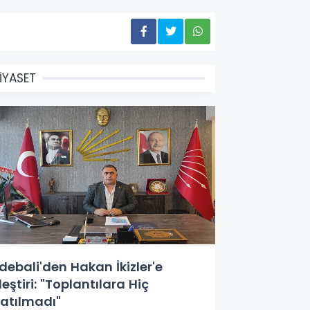
İYASET
debali'den Hakan İkizler'e
leştiri: "Toplantılara Hiç
atılmadı"