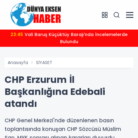
23:45
Vali Baruş Küçüktüy Barajı'nda İncelemelerde
Bulundu
Anasayfa
SİYASET
CHP Erzurum İl
Başkanlığına Edebali
atandı
CHP Genel Merkezi'nde düzenlenen basın
toplantısında konuşan CHP Sözcüsü Müslim
Sarı, MYK sonrası alınan kararları duyurdu.