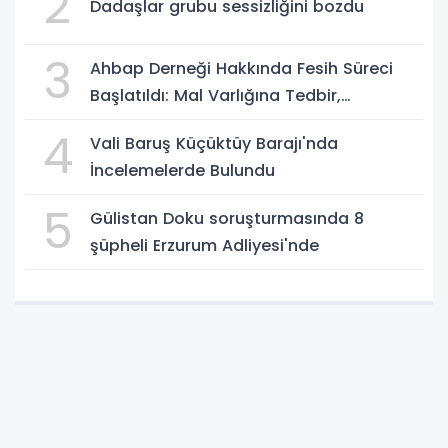
2
Dadaşlar grubu sessizliğini bozdu
3
Ahbap Derneği Hakkında Fesih Süreci
Başlatıldı: Mal Varlığına Tedbir,
Yönetime Kayyum
4
Vali Baruş Küçüktüy Barajı'nda
İncelemelerde Bulundu
5
Gülistan Doku soruşturmasında 8
şüpheli Erzurum Adliyesi'nde