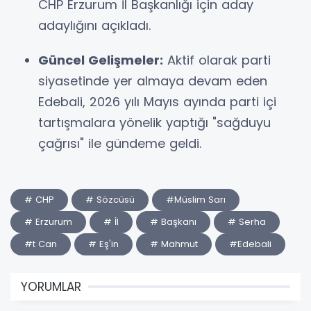
CHP Erzurum İl Başkanlığı için aday
adaylığını açıkladı.
Güncel Gelişmeler:
Aktif olarak parti
siyasetinde yer almaya devam eden
Edebali, 2026 yılı Mayıs ayında parti içi
tartışmalara yönelik yaptığı "sağduyu
çağrısı" ile gündeme geldi.
# CHP
# Sözcüsü
#Müslim Sarı
# Erzurum
# İl
# Başkanı
# Serha
#t Can
# Eş'in
# Mahmut
#Edebali
YORUMLAR