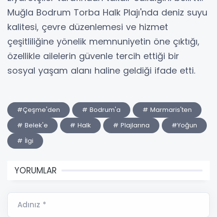
Muğla Bodrum Torba Halk Plajı'nda deniz suyu
kalitesi, çevre düzenlemesi ve hizmet
çeşitliliğine yönelik memnuniyetin öne çıktığı,
özellikle ailelerin güvenle tercih ettiği bir
sosyal yaşam alanı haline geldiği ifade etti.
#Çeşme'den
# Bodrum'a
# Marmaris'ten
# Belek'e
# Halk
# Plajlarına
#Yoğun
# İlgi
YORUMLAR
Adınız *