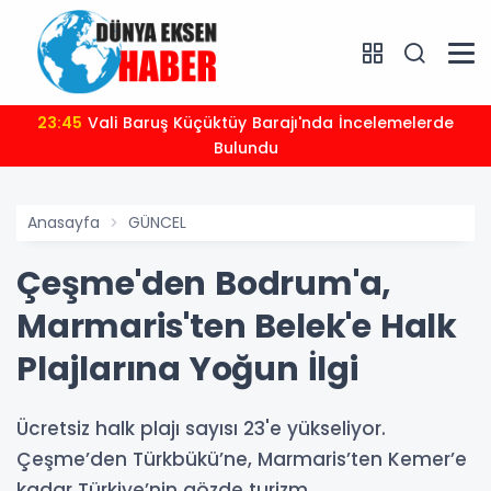
23:45
Vali Baruş Küçüktüy Barajı'nda İncelemelerde
Bulundu
Anasayfa
GÜNCEL
Çeşme'den Bodrum'a,
Marmaris'ten Belek'e Halk
Plajlarına Yoğun İlgi
Ücretsiz halk plajı sayısı 23'e yükseliyor.
Çeşme’den Türkbükü’ne, Marmaris’ten Kemer’e
kadar Türkiye’nin gözde turizm