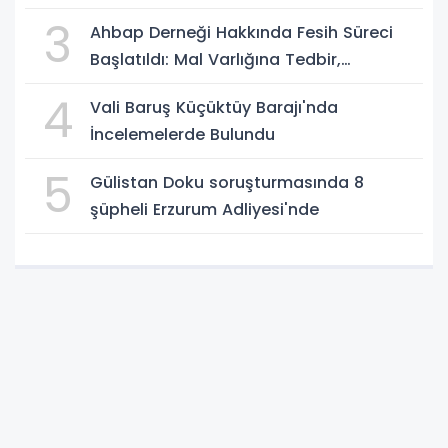
3
Ahbap Derneği Hakkında Fesih Süreci
Başlatıldı: Mal Varlığına Tedbir,
Yönetime Kayyum
4
Vali Baruş Küçüktüy Barajı'nda
İncelemelerde Bulundu
5
Gülistan Doku soruşturmasında 8
şüpheli Erzurum Adliyesi'nde