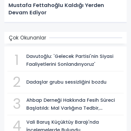
Mustafa Fettahoğlu Kaldığı Yerden
Devam Ediyor
Çok Okunanlar
1
Davutoğlu: 'Gelecek Partisi'nin Siyasi
Faaliyetlerini Sonlandırıyoruz'
2
Dadaşlar grubu sessizliğini bozdu
3
Ahbap Derneği Hakkında Fesih Süreci
Başlatıldı: Mal Varlığına Tedbir,
Yönetime Kayyum
4
Vali Baruş Küçüktüy Barajı'nda
İncelemelerde Bulundu