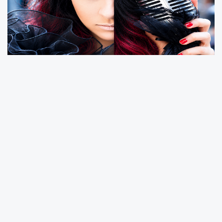
Söz yazarı, besteci ve vokal olarak uzun
yıllardır alternatif rock müzik üreten bir
müzisyen olarak kendini kabul ettiren Hilal Gür,
müzik yolculuğuna, sözlerini yazdığı Lal
grubunun “Yeni Hayat” ve “Tabu” isimli
albümleriyle başladı. 2019 yılında ilk solo teklisi
“Hayal Ettim”i yayınladı. 2026 yılında “Ayna