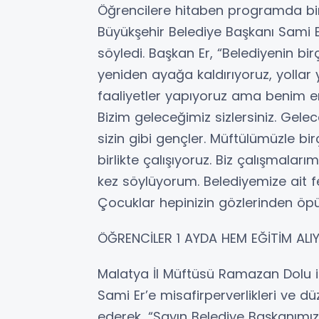
Öğrencilere hitaben programda bi
Büyükşehir Belediye Başkanı Sami Er
söyledi. Başkan Er, “Belediyenin bir
yeniden ayağa kaldırıyoruz, yollar y
faaliyetler yapıyoruz ama benim en
Bizim geleceğimiz sizlersiniz. Gele
sizin gibi gençler. Müftülümüzle b
birlikte çalışıyoruz. Biz çalışmaları
kez söylüyorum. Belediyemize ait fer
Çocuklar hepinizin gözlerinden öp
ÖĞRENCİLER 1 AYDA HEM EĞİTİM AL
Malatya İl Müftüsü Ramazan Dolu i
Sami Er’e misafirperverlikleri ve d
ederek, “Sayın Belediye Başkanımız 