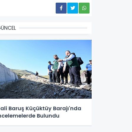
GÜNCEL
ali Baruş Küçüktüy Barajı'nda
ncelemelerde Bulundu