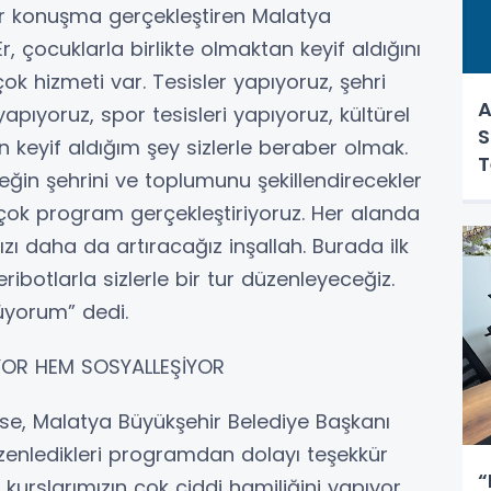
r konuşma gerçekleştiren Malatya
, çocuklarla birlikte olmaktan keyif aldığını
çok hizmeti var. Tesisler yapıyoruz, şehri
A
apıyoruz, spor tesisleri yapıyoruz, kültürel
S
 keyif aldığım şey sizlerle beraber olmak.
T
ceğin şehrini ve toplumunu şekillendirecekler
irçok program gerçekleştiriyoruz. Her alanda
mızı daha da artıracağız inşallah. Burada ilk
ibotlarla sizlerle bir tur düzenleyeceğiz.
üyorum” dedi.
IYOR HEM SOSYALLEŞİYOR
se, Malatya Büyükşehir Belediye Başkanı
üzenledikleri programdan dolayı teşekkür
“
kurslarımızın çok ciddi hamiliğini yapıyor.