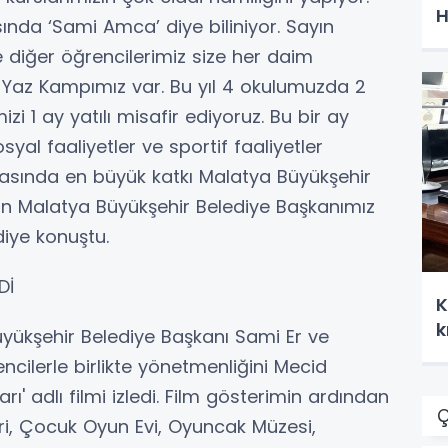
H
ında ‘Sami Amca’ diye biliniyor. Sayın
diğer öğrencilerimiz size her daim
ir Yaz Kampımız var. Bu yıl 4 okulumuzda 2
zi 1 ay yatılı misafir ediyoruz. Bu bir ay
osyal faaliyetler ve sportif faaliyetler
lmasında en büyük katkı Malatya Büyükşehir
an Malatya Büyükşehir Belediye Başkanımız
iye konuştu.
Dİ
K
k
ükşehir Belediye Başkanı Sami Er ve
ncilerle birlikte yönetmenliğini Mecid
rı' adlı filmi izledi. Film gösterimin ardından
Ç
ri, Çocuk Oyun Evi, Oyuncak Müzesi,