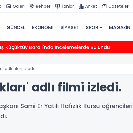
o
Galeri
Rehber
İlanlar
Anket
Gazeteler
GÜNCEL
EKONOMİ
SİYASET
SPOR
MAGAZİN
uş Küçüktüy Barajı'nda İncelemelerde Bulundu
 adlı filmi izledi.
arı' adlı filmi izledi.
kanı Sami Er Yatılı Hafızlık Kursu öğrencileri
dı.