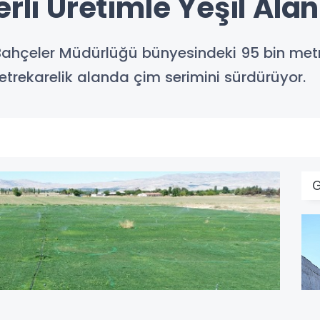
rli Üretimle Yeşil Alan
 Bahçeler Müdürlüğü bünyesindeki 95 bin metre
 metrekarelik alanda çim serimini sürdürüyor.