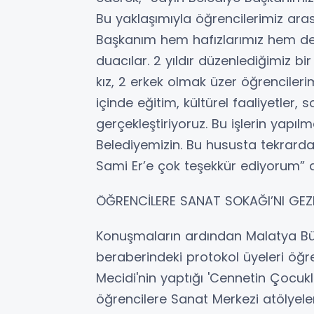
Bu yaklaşımıyla öğrencilerimiz aras
Başkanım hem hafızlarımız hem de 
duacılar. 2 yıldır düzenlediğimiz b
kız, 2 erkek olmak üzer öğrencilerimi
içinde eğitim, kültürel faaliyetler, s
gerçekleştiriyoruz. Bu işlerin yapı
Belediyemizin. Bu hususta tekrard
Sami Er’e çok teşekkür ediyorum” d
ÖĞRENCİLERE SANAT SOKAĞI’NI GEZ
Konuşmaların ardından Malatya Büy
beraberindeki protokol üyeleri öğre
Mecidi'nin yaptığı 'Cennetin Çocukla
öğrencilere Sanat Merkezi atölyele