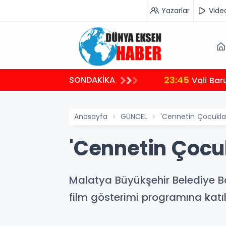
Yazarlar
Vide
23:45
SONDAKİKA
Vali Bar
Anasayfa
GÜNCEL
'Cennetin Çocukları'
'Cennetin Çocukl
Malatya Büyükşehir Belediye Baş
film gösterimi programına katıl