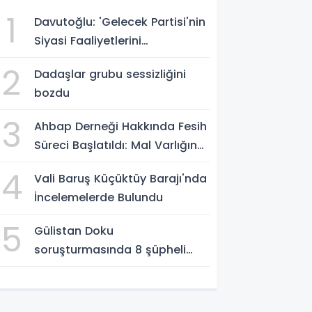
1
Davutoğlu: 'Gelecek Partisi'nin
Siyasi Faaliyetlerini
Sonlandırıyoruz'
2
Dadaşlar grubu sessizliğini
bozdu
3
Ahbap Derneği Hakkında Fesih
Süreci Başlatıldı: Mal Varlığına
Tedbir, Yönetime Kayyum
4
Vali Baruş Küçüktüy Barajı'nda
İncelemelerde Bulundu
5
Gülistan Doku
soruşturmasında 8 şüpheli
Erzurum Adliyesi'nde