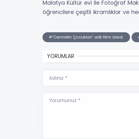
Malatya Kültür evi ile Fotoğraf Mak
öğrencilere çeşitli ikramlıklar ve hed
#'Cennetin Çocukları' adlı filmi izledi.
YORUMLAR
Adınız *
Yorumunuz *