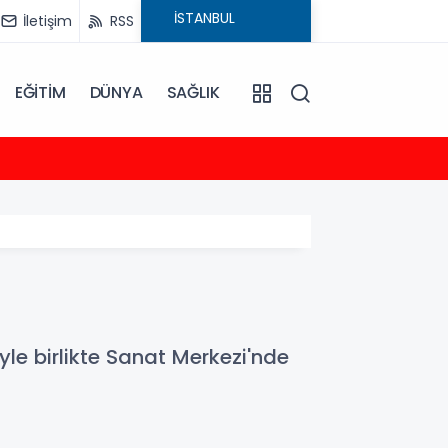
İletişim
RSS
EĞİTİM
DÜNYA
SAĞLIK
23:35
2026-
yle birlikte Sanat Merkezi'nde