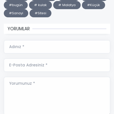
#bugün
# kulak
# Malatya
#Küçük
#Sanayi
#Sitesi
YORUMLAR
Adınız *
E-Posta Adresiniz *
Yorumunuz *