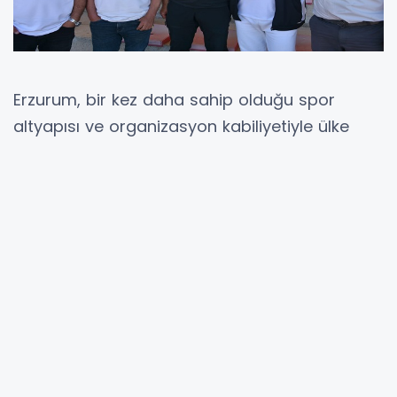
Erzurum, bir kez daha sahip olduğu spor
altyapısı ve organizasyon kabiliyetiyle ülke
futbolunun önemli merkezlerinden biri
olduğunu kanıtladı. 22-28 Haziran 2026
tarihleri arasında Palandöken Yüksek İrtifa
Kamp Merkezi’nde Türkiye Futbol Federasyonu
Erzurum Bölge Temsilciliği tarafından
düzenlenen UEFA Regions’ Cup TFF Bölge
Karmaları Türkiye Birinciliği, yalnızca bir futbol
organizasyonu değil, aynı zamanda amatör
futbolun birlik ve dayanışma ruhunu ortaya
koyan önemli bir organizasyon olarak