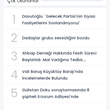
Çok Okunanlar
1
Davutoğlu: 'Gelecek Partisi'nin Siyasi
Faaliyetlerini Sonlandırıyoruz'
2
Dadaşlar grubu sessizliğini bozdu
3
Ahbap Derneği Hakkında Fesih Süreci
Başlatıldı: Mal Varlığına Tedbir,
Yönetime Kayyum
4
Vali Baruş Küçüktüy Barajı'nda
İncelemelerde Bulundu
5
Gülistan Doku soruşturmasında 8
şüpheli Erzurum Adliyesi'nde