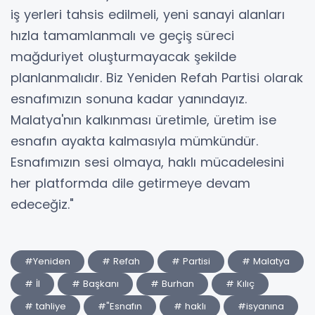
iş yerleri tahsis edilmeli, yeni sanayi alanları
hızla tamamlanmalı ve geçiş süreci
mağduriyet oluşturmayacak şekilde
planlanmalıdır. Biz Yeniden Refah Partisi olarak
esnafımızın sonuna kadar yanındayız.
Malatya'nın kalkınması üretimle, üretim ise
esnafın ayakta kalmasıyla mümkündür.
Esnafımızın sesi olmaya, haklı mücadelesini
her platformda dile getirmeye devam
edeceğiz."
#Yeniden
# Refah
# Partisi
# Malatya
# İl
# Başkanı
# Burhan
# Kılıç
# tahliye
#"Esnafın
# haklı
#isyanına