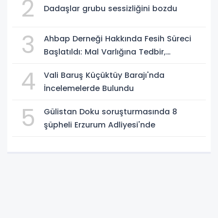
2
Dadaşlar grubu sessizliğini bozdu
3
Ahbap Derneği Hakkında Fesih Süreci
Başlatıldı: Mal Varlığına Tedbir,
Yönetime Kayyum
4
Vali Baruş Küçüktüy Barajı'nda
İncelemelerde Bulundu
5
Gülistan Doku soruşturmasında 8
şüpheli Erzurum Adliyesi'nde