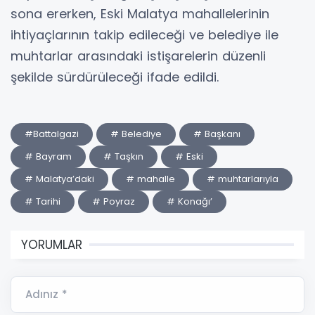
sona ererken, Eski Malatya mahallelerinin
ihtiyaçlarının takip edileceği ve belediye ile
muhtarlar arasındaki istişarelerin düzenli
şekilde sürdürüleceği ifade edildi.
#Battalgazi
# Belediye
# Başkanı
# Bayram
# Taşkın
# Eski
# Malatya’daki
# mahalle
# muhtarlarıyla
# Tarihi
# Poyraz
# Konağı’
YORUMLAR
Adınız *