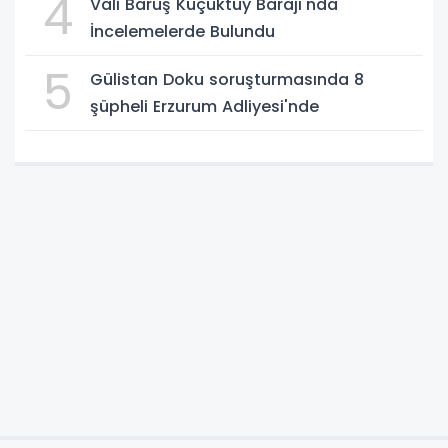
4
Vali Baruş Küçüktüy Barajı'nda
İncelemelerde Bulundu
5
Gülistan Doku soruşturmasında 8
şüpheli Erzurum Adliyesi'nde