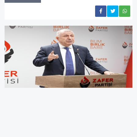
Ümit Özdağ Ahmet Davutoğlu'nun iftiralarına
yanıt verdi
Zafer Partisi Genel Başkanı Prof. Dr. Ümit