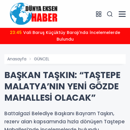
23:45
Vali Baruş Küçüktüy Barajı'nda İncelemelerde
Bulundu
Anasayfa
GÜNCEL
BAŞKAN TAŞKIN: “TAŞTEPE
MALATYA’NIN YENİ GÖZDE
MAHALLESİ OLACAK”
Battalgazi Belediye Başkanı Bayram Taşkın,
rezerv alan kapsamında hızla dönüşen Taştepe
Mahallesi’nde incelemelerde bulundu.