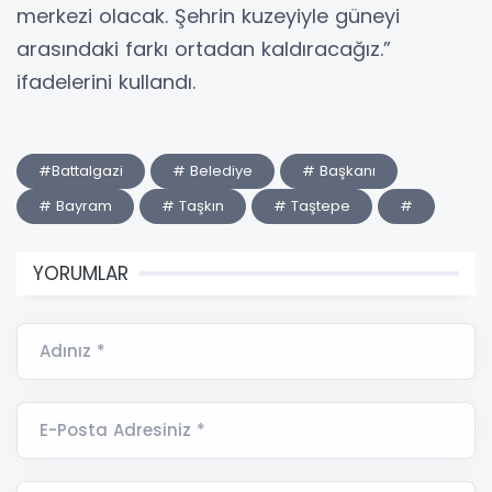
merkezi olacak. Şehrin kuzeyiyle güneyi
arasındaki farkı ortadan kaldıracağız.”
ifadelerini kullandı.
#Battalgazi
# Belediye
# Başkanı
# Bayram
# Taşkın
# Taştepe
#
YORUMLAR
Adınız *
E-Posta Adresiniz *