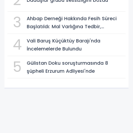
2
Dadaşlar grubu sessizliğini bozdu
3
Ahbap Derneği Hakkında Fesih Süreci
Başlatıldı: Mal Varlığına Tedbir,
Yönetime Kayyum
4
Vali Baruş Küçüktüy Barajı'nda
İncelemelerde Bulundu
5
Gülistan Doku soruşturmasında 8
şüpheli Erzurum Adliyesi'nde