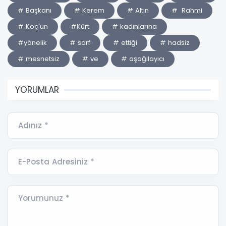
# Başkanı
# Kerem
# Altın
# Rahmi
# Koç'un
#Kürt
# kadınlarına
#yönelik
# sarf
# ettiği
# hadsiz
# mesnetsiz
# ve
# aşağılayıcı
YORUMLAR
Adınız *
E-Posta Adresiniz *
Yorumunuz *