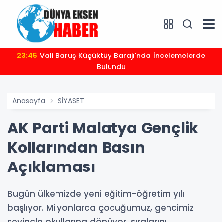
23:45
Vali Baruş Küçüktüy Barajı'nda İncelemelerde
Bulundu
Anasayfa
SİYASET
AK Parti Malatya Gençlik
Kollarından Basın
Açıklaması
Bugün ülkemizde yeni eğitim-öğretim yılı
başlıyor. Milyonlarca çocuğumuz, gencimiz
sevinçle okullarına dönüyor, sıralarını