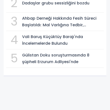
2
Dadaşlar grubu sessizliğini bozdu
3
Ahbap Derneği Hakkında Fesih Süreci
Başlatıldı: Mal Varlığına Tedbir,
Yönetime Kayyum
4
Vali Baruş Küçüktüy Barajı'nda
İncelemelerde Bulundu
5
Gülistan Doku soruşturmasında 8
şüpheli Erzurum Adliyesi'nde